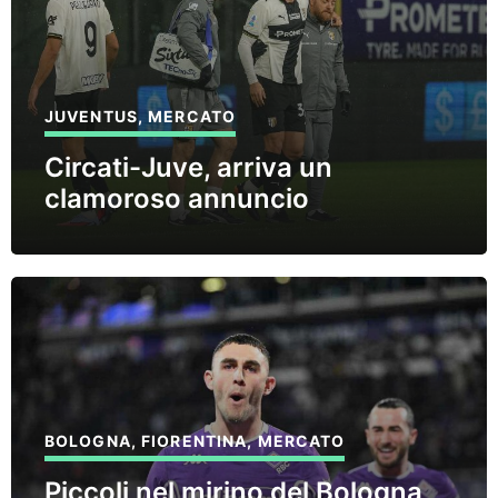
JUVENTUS
,
MERCATO
Circati-Juve, arriva un
clamoroso annuncio
BOLOGNA
,
FIORENTINA
,
MERCATO
Piccoli nel mirino del Bologna,