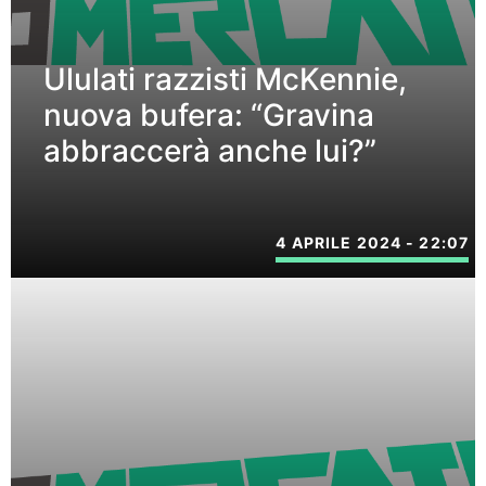
Ululati razzisti McKennie,
nuova bufera: “Gravina
abbraccerà anche lui?”
4 APRILE 2024 - 22:07