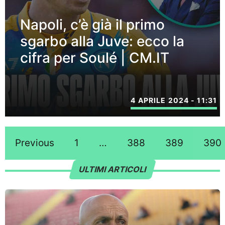
Napoli, c’è già il primo
sgarbo alla Juve: ecco la
cifra per Soulé | CM.IT
4 APRILE 2024 - 11:31
Previous
1
…
388
389
390
ULTIMI ARTICOLI