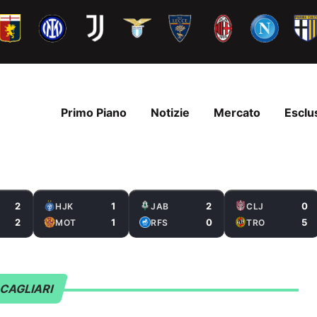
Primo Piano
Notizie
Mercato
Esclu
2
1
2
0
HJK
JAB
CLJ
2
1
0
5
MOT
RFS
TRO
CAGLIARI