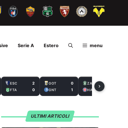
sive
Serie A
Estero
menu
2
0
2
ESC
GOT
ZAL
0
1
5
FTA
GNT
HAS
ULTIMI ARTICOLI