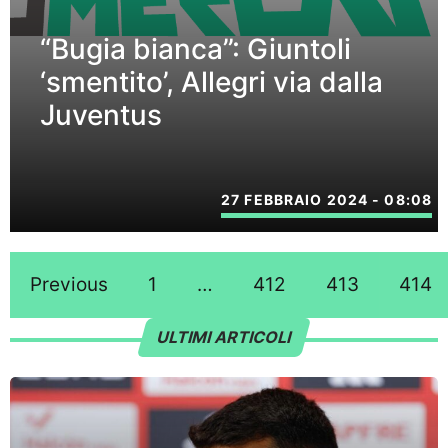
“Bugia bianca”: Giuntoli
‘smentito’, Allegri via dalla
Juventus
27 FEBBRAIO 2024 - 08:08
Previous
1
…
412
413
414
ULTIMI ARTICOLI