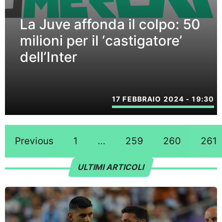
La Juve affonda il colpo: 50
milioni per il ‘castigatore’
dell’Inter
17 FEBBRAIO 2024 - 19:30
Previous
1
…
259
260
261
ULTIMI ARTICOLI