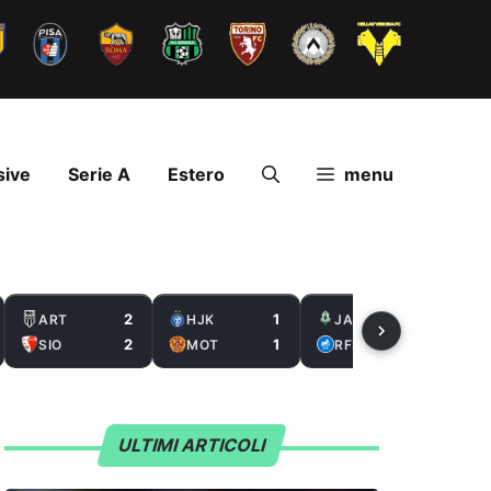
sive
Serie A
Estero
menu
2
1
2
ART
HJK
JAB
2
1
0
SIO
MOT
RFS
ULTIMI ARTICOLI