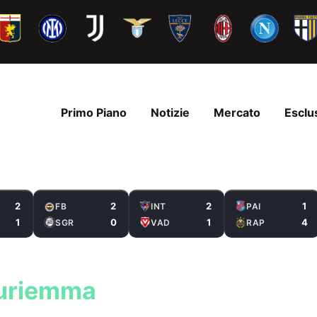
Primo Piano
Notizie
Mercato
Esclu
2
2
2
1
FB
INT
PAI
1
0
1
4
SGR
VAD
RAP
Auriemma