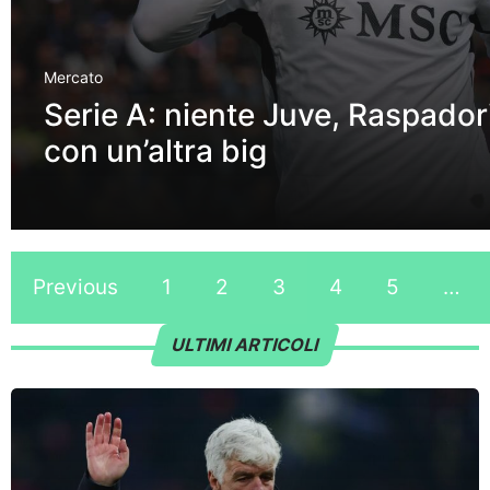
Mercato
Serie A: niente Juve, Raspador
con un’altra big
Previous
1
2
3
4
5
…
ULTIMI ARTICOLI