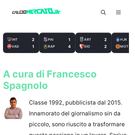
Vai
Menu
al
contenuto
2
1
2
INT
PAI
ART
HJK
1
4
2
VAD
RAP
SIO
MOT
A cura di Francesco
Spagnolo
Classe 1992, pubblicista dal 2015.
Innamorato del giornalismo sin da
piccolo, sono riuscito a trasformare