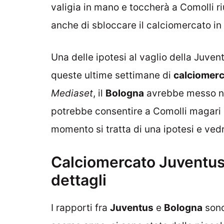
valigia in mano e toccherà a Comolli r
anche di sbloccare il calciomercato in 
Una delle ipotesi al vaglio della Juve
queste ultime settimane di
calciomer
Mediaset
, il
Bologna
avrebbe messo nel
potrebbe consentire a Comolli magari d
momento si tratta di una ipotesi e ve
Calciomercato Juventus: 
dettagli
I rapporti fra
Juventus
e
Bologna
sono