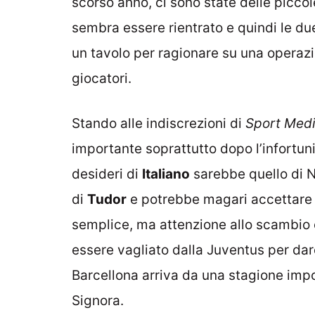
scorso anno, ci sono state delle picco
sembra essere rientrato e quindi le d
un tavolo per ragionare su una operaz
giocatori.
Stando alle indiscrezioni di
Sport Med
importante soprattutto dopo l’infortun
desideri di
Italiano
sarebbe quello di Ni
di
Tudor
e potrebbe magari accettare 
semplice, ma attenzione allo scambio c
essere vagliato dalla Juventus per da
Barcellona arriva da una stagione impor
Signora.