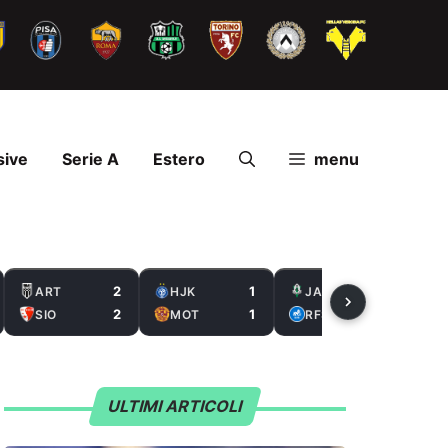
sive
Serie A
Estero
menu
2
1
2
ART
HJK
JAB
2
1
0
SIO
MOT
RFS
ULTIMI ARTICOLI