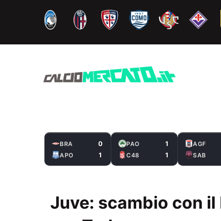
Vai
al
contenuto
0
1
BRA
PAO
AGF
1
1
APO
C48
SAB
Juve: scambio con il 