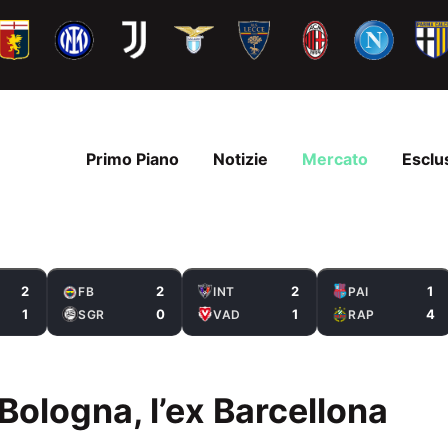
Primo Piano
Notizie
Mercato
Esclu
2
2
2
1
FB
INT
PAI
1
0
1
4
SGR
VAD
RAP
Bologna, l’ex Barcellona