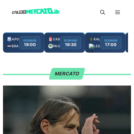
Vai
Menu
al
contenuto
APO
C48
KAL
DOMANI
DOMANI
DOMANI
19:00
19:30
17:00
BRA
PAO
LES
MERCATO