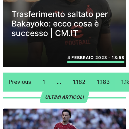
Trasferimento saltato per
Bakayoko: ecco cosa è
successo | CM.IT
4 FEBBRAIO 2023 - 18:58
Previous
1
…
1.182
1.183
1.1
ULTIMI ARTICOLI