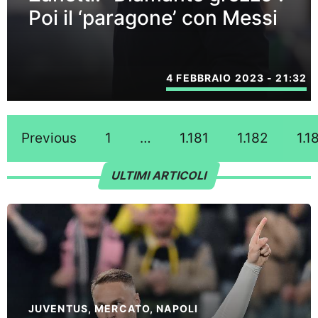
Poi il ‘paragone’ con Messi
4 FEBBRAIO 2023 - 21:32
Previous
1
…
1.181
1.182
1.1
ULTIMI ARTICOLI
JUVENTUS
,
MERCATO
,
NAPOLI