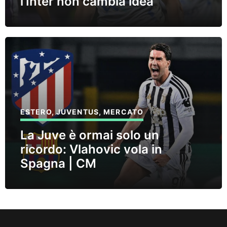
l’Inter non cambia idea
ESTERO
,
JUVENTUS
,
MERCATO
La Juve è ormai solo un
ricordo: Vlahovic vola in
Spagna | CM