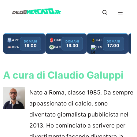
Vai
Menu
al
contenuto
APO
C48
KAL
DOMANI
DOMANI
DOMANI
19:00
19:30
17:00
BRA
PAO
LES
A cura di Claudio Galuppi
Nato a Roma, classe 1985. Da sempre
appassionato di calcio, sono
diventato giornalista pubblicista nel
2013. Ho cominciato a scrivere per
divertimento facendo diventare la