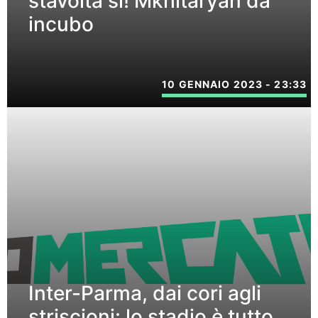
stavolta sì! Mkhitaryan da
incubo
10 GENNAIO 2023 - 23:33
Inter-Parma, dai cori agli
striscioni: lo stadio è tutto