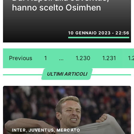
hanno scelto Osimhen
10 GENNAIO 2023 - 22:56
Previous
1
…
1.230
1.231
1.
ULTIMI ARTICOLI
INTER
,
JUVENTUS
,
MERCATO