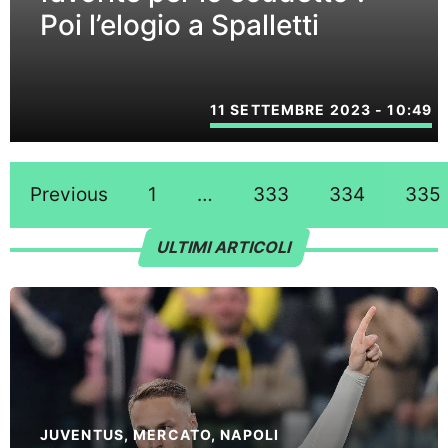
Poi l’elogio a Spalletti
11 SETTEMBRE 2023 - 10:49
Previous
1
…
333
334
335
ULTIMI ARTICOLI
JUVENTUS
,
MERCATO
,
NAPOLI