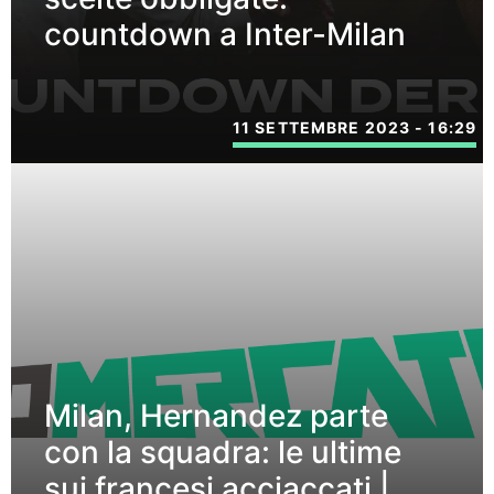
countdown a Inter-Milan
11 SETTEMBRE 2023 - 16:29
Milan, Hernandez parte
con la squadra: le ultime
sui francesi acciaccati |