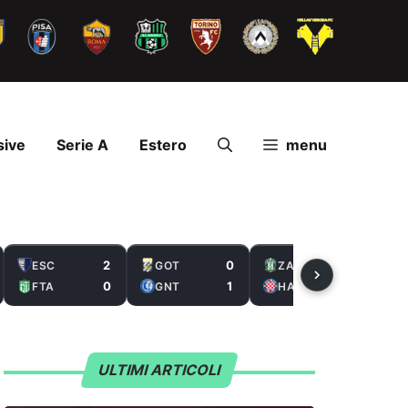
sive
Serie A
Estero
menu
2
0
2
ESC
GOT
ZAL
0
1
5
FTA
GNT
HAS
ULTIMI ARTICOLI