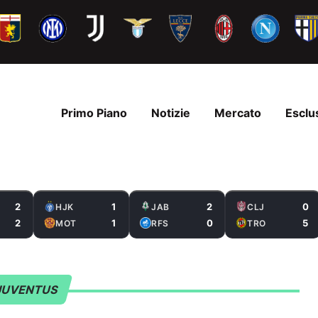
Primo Piano
Notizie
Mercato
Esclu
2
1
2
0
HJK
JAB
CLJ
2
1
0
5
MOT
RFS
TRO
JUVENTUS