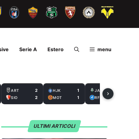
sive
Serie A
Estero
menu
2
1
2
ART
HJK
JAB
2
1
0
SIO
MOT
RFS
ULTIMI ARTICOLI