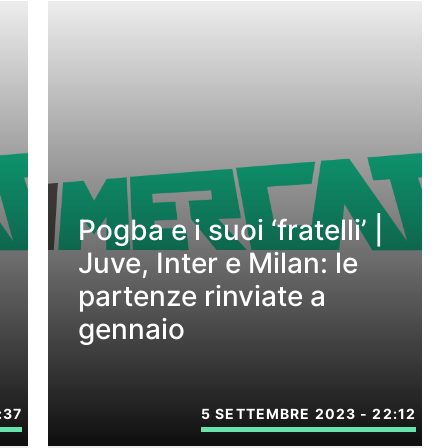
Pogba e i suoi ‘fratelli’ |
Juve, Inter e Milan: le
partenze rinviate a
gennaio
:37
5 SETTEMBRE 2023 - 22:12