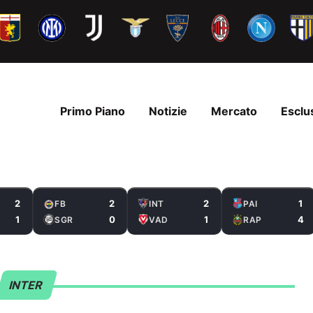
Primo Piano
Notizie
Mercato
Esclu
2
2
2
1
FB
INT
PAI
1
0
1
4
SGR
VAD
RAP
INTER