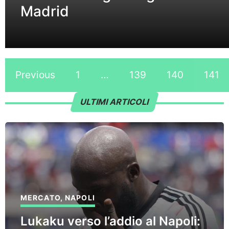
Madrid
Previous
1
…
139
140
141
ULTIMI ARTICOLI
MERCATO
,
NAPOLI
Lukaku verso l’addio al Napoli: