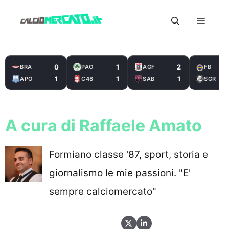
Vai
Menu
al
contenuto
0
1
2
BRA
PAO
AGF
FB
1
1
1
APO
C48
SAB
SGR
A cura di Raffaele Amato
Formiano classe '87, sport, storia e
giornalismo le mie passioni. "E'
sempre calciomercato"