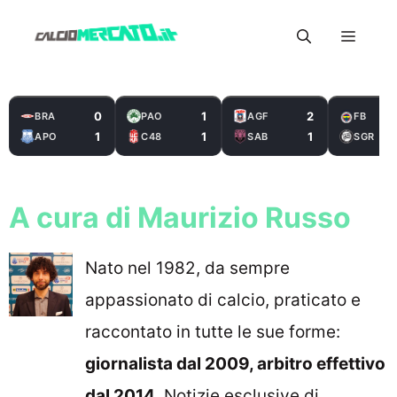
Vai
Menu
al
contenuto
0
1
2
BRA
PAO
AGF
FB
1
1
1
APO
C48
SAB
SGR
A cura di Maurizio Russo
Nato nel 1982, da sempre
appassionato di calcio, praticato e
raccontato in tutte le sue forme:
giornalista dal 2009, arbitro effettivo
dal 2014
. Notizie esclusive di