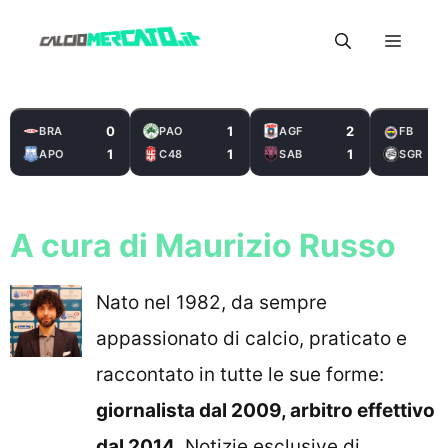
Vai
Menu
al
contenuto
0
1
2
BRA
PAO
AGF
FB
1
1
1
APO
C48
SAB
SGR
A cura di Maurizio Russo
Nato nel 1982, da sempre
appassionato di calcio, praticato e
raccontato in tutte le sue forme:
giornalista dal 2009, arbitro effettivo
dal 2014
. Notizie esclusive di