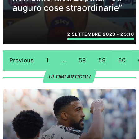
auguro cose straordinarie”
2 SETTEMBRE 2023 - 23:16
Previous
1
…
58
59
60
ULTIMI ARTICOLI