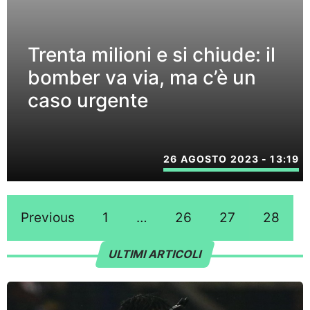
Trenta milioni e si chiude: il
bomber va via, ma c’è un
caso urgente
26 AGOSTO 2023 - 13:19
Previous
1
…
26
27
28
ULTIMI ARTICOLI