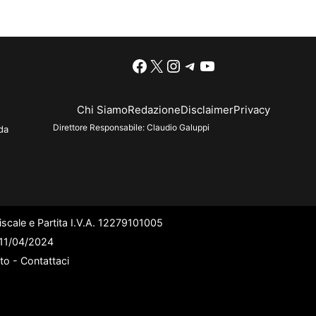
Facebook
X
Instagram
Telegram
YouTube
Chi Siamo
Redazione
Disclaimer
Privacy
Direttore Responsabile:
Claudio Galuppi
da
scale e Partita I.V.A. 12279101005
l 11/04/2024
ato -
Contattaci