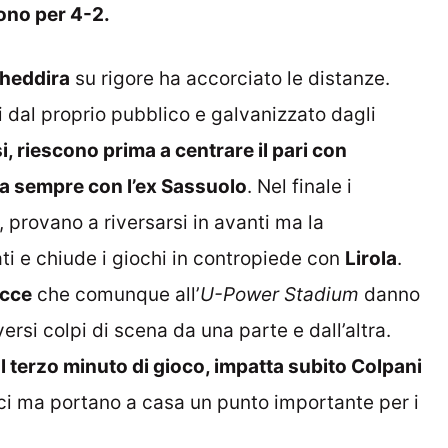
ono per 4-2.
heddira
su rigore ha accorciato le distanze.
ti dal proprio pubblico e galvanizzato dagli
i, riescono prima a centrare il pari con
nta sempre con l’ex Sassuolo
. Nel finale i
 provano a riversarsi in avanti ma la
ti e chiude i giochi in contropiede con
Lirola
.
ecce
che comunque all’
U-Power Stadium
danno
rsi colpi di scena da una parte e dall’altra.
l terzo minuto di gioco, impatta subito Colpani
ci ma portano a casa un punto importante per i