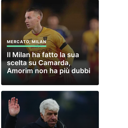
MERCATO
,
MILAN
Il Milan ha fatto la sua
scelta su Camarda,
Amorim non ha più dubbi