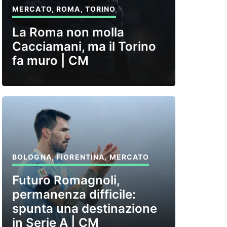
MERCATO
,
ROMA
,
TORINO
La Roma non molla
Cacciamani, ma il Torino
fa muro | CM
BOLOGNA
,
FIORENTINA
,
MERCATO
Futuro Romagnoli,
permanenza difficile:
spunta una destinazione
in Serie A | CM