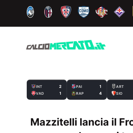
Vai
al
contenuto
2
1
INT
PAI
ART
1
4
VAD
RAP
SIO
Mazzitelli lancia il 