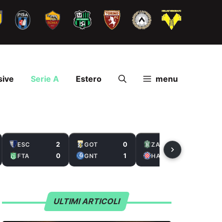
sive
Serie A
Estero
menu
2
0
2
ESC
GOT
ZAL
0
1
5
FTA
GNT
HAS
ULTIMI ARTICOLI