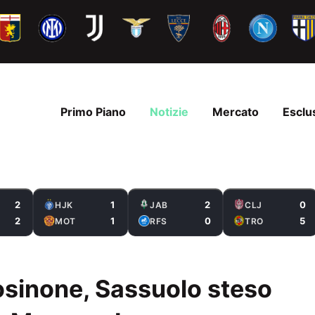
Primo Piano
Notizie
Mercato
Esclu
2
1
2
0
HJK
JAB
CLJ
2
1
0
5
MOT
RFS
TRO
Frosinone, Sassuolo steso