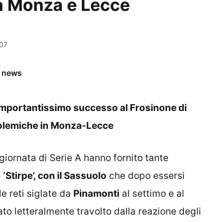
ra Monza e Lecce
:07
e news
 importantissimo successo al Frosinone di
 polemiche in Monza-Lecce
iornata di Serie A hanno fornito tante
o
‘Stirpe’, con il Sassuolo
che dopo essersi
e reti siglate da
Pinamonti
al settimo e al
to letteralmente travolto dalla reazione degli