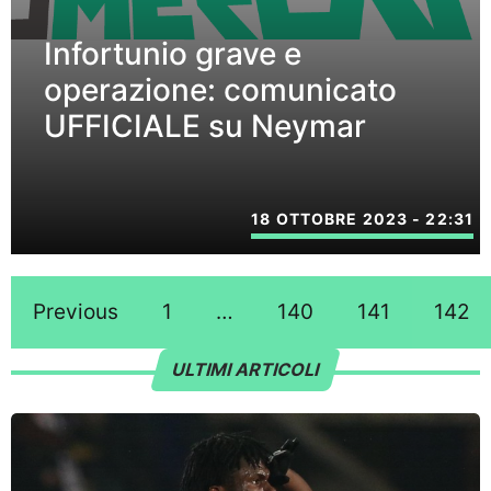
Infortunio grave e
operazione: comunicato
UFFICIALE su Neymar
18 OTTOBRE 2023 - 22:31
Previous
1
…
140
141
142
ULTIMI ARTICOLI