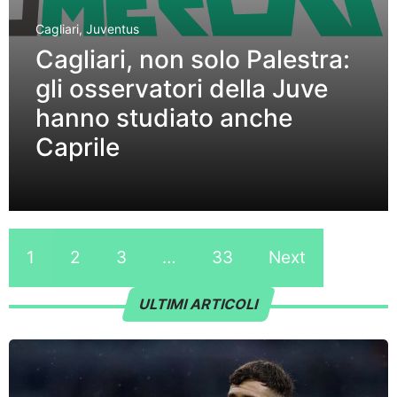
Cagliari
,
Juventus
Cagliari, non solo Palestra:
gli osservatori della Juve
hanno studiato anche
Caprile
1
2
3
…
33
Next
ULTIMI ARTICOLI