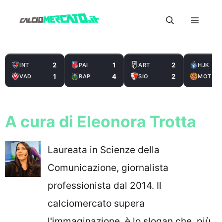
Vai
Menu
al
contenuto
2
1
2
INT
PAI
ART
HJK
1
4
2
VAD
RAP
SIO
MOT
A cura di Eleonora Trotta
Laureata in Scienze della
Comunicazione, giornalista
professionista dal 2014. Il
calciomercato supera
l'immaginazione, è lo slogan che, più