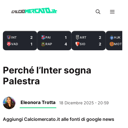
Vai
Menu
al
contenuto
2
1
2
INT
PAI
ART
HJK
1
4
2
VAD
RAP
SIO
MOT
Perché l’Inter sogna
Palestra
Eleonora Trotta
18 Dicembre 2025 - 20:59
Aggiungi Calciomercato.it alle fonti di google news