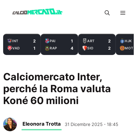
Vai
Menu
al
contenuto
2
1
2
INT
PAI
ART
HJK
1
4
2
VAD
RAP
SIO
MOT
Calciomercato Inter,
perché la Roma valuta
Koné 60 milioni
Eleonora Trotta
31 Dicembre 2025 - 18:45