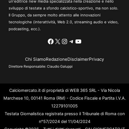
un'editrice new media specializzata nella creazione e nello
sviluppo di testate a sfondo calcistico-sportivo, ma non solo.
Il Gruppo, da sempre molto attento alle innovazioni
tecnologiche (interattività, Web 2.0, streaming audio e video,
podcasting, ecc.).
Facebook
X
Instagram
Telegram
YouTube
Chi Siamo
Redazione
Disclaimer
Privacy
Direttore Responsabile:
Claudio Galuppi
Calciomercato.it di proprietà di WEB 365 SRL - Via Nicola
Marchese 10, 00141 Roma (RM) - Codice Fiscale e Partita I.V.A.
12279101005
Testata Giornalistica registrata presso il Tribunale di Roma con
n°57/2024 del 11/04/2024