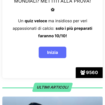
MONDIALI? METTITI ALLA PROVA!
⚽
Un
quiz veloce
ma insidioso per veri
appassionati di calcio:
solo i più preparati
faranno 10/10!
9560
ULTIMI ARTICOLI