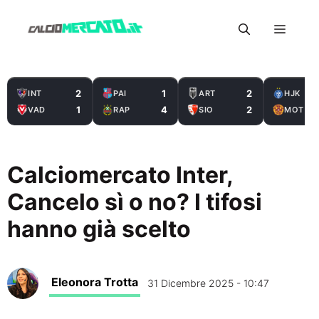
Vai
Menu
al
contenuto
2
1
2
INT
PAI
ART
HJK
1
4
2
VAD
RAP
SIO
MOT
Calciomercato Inter,
Cancelo sì o no? I tifosi
hanno già scelto
Eleonora Trotta
31 Dicembre 2025 - 10:47