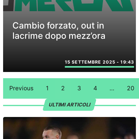
Cambio forzato, out in
lacrime dopo mezz’ora
15 SETTEMBRE 2025 - 19:43
Previous
1
2
3
4
…
20
ULTIMI ARTICOLI