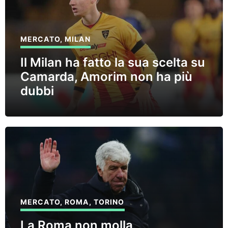
MERCATO
,
MILAN
Il Milan ha fatto la sua scelta su
Camarda, Amorim non ha più
dubbi
MERCATO
,
ROMA
,
TORINO
La Roma non molla