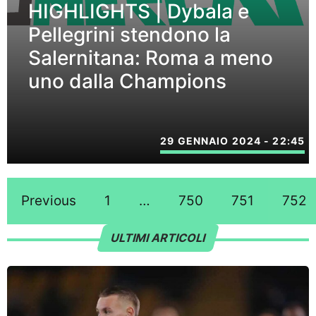
HIGHLIGHTS | Dybala e
Pellegrini stendono la
Salernitana: Roma a meno
uno dalla Champions
29 GENNAIO 2024 - 22:45
Previous
1
…
750
751
752
ULTIMI ARTICOLI