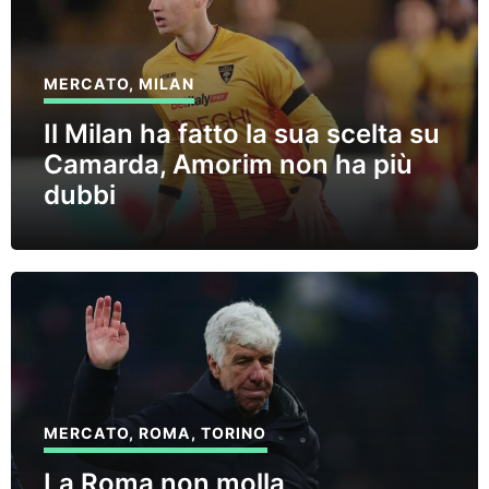
MERCATO
,
MILAN
Il Milan ha fatto la sua scelta su
Camarda, Amorim non ha più
dubbi
MERCATO
,
ROMA
,
TORINO
La Roma non molla