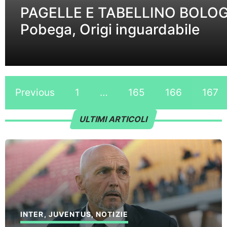
PAGELLE E TABELLINO BOLOG
Pobega, Origi inguardabile
Previous
1
…
165
166
167
ULTIMI ARTICOLI
INTER
,
JUVENTUS
,
NOTIZIE