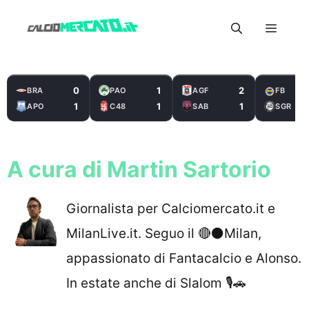
Vai
Menu
al
contenuto
0
1
2
BRA
PAO
AGF
FB
1
1
1
APO
C48
SAB
SGR
A cura di Martin Sartorio
Giornalista per Calciomercato.it e
MilanLive.it. Seguo il 🔴⚫️Milan,
appassionato di Fantacalcio e Alonso.
In estate anche di Slalom 🎙🚗