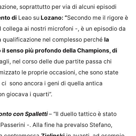
zione, soprattutto per via di alcuni episodi
ento di
Leao su
Lozano: “
Secondo me il rigore è
il collega ai nostri microfoni -, è un episodio da
la qualificazione nel complesso perché
la
o il senso più profondo della Champions, di
tagli, nel corso delle due partite passa chi
simizzato le proprie occasioni, che sono state
 ci sono ancora i geni di quella antica
n giocava i quarti”.
ronto con Spalletti
– “Il duello tattico è stato
Passerini -. Alla fine ha prevalso Stefano,
 La contromossa
Zielinski
in avanti, ad esempio,