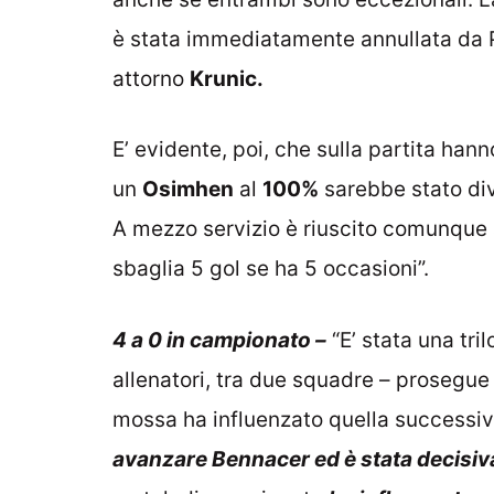
è stata immediatamente annullata da P
attorno
Krunic.
E’ evidente, poi, che sulla partita han
un
Osimhen
al
100%
sarebbe stato dive
A mezzo servizio è riuscito comunque 
sbaglia 5 gol se ha 5 occasioni”.
4 a 0 in campionato –
“E’ stata una tri
allenatori, tra due squadre – prosegue i
mossa ha influenzato quella successi
avanzare Bennacer ed è stata decisiv