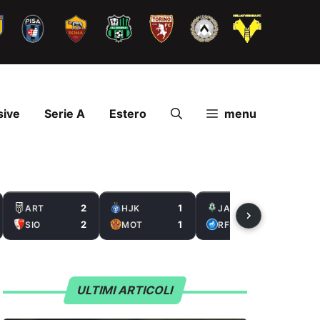
sive
Serie A
Estero
menu
2
1
2
ART
HJK
JAB
2
1
0
SIO
MOT
RFS
ULTIMI ARTICOLI