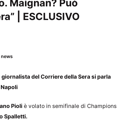
ao. Maignan? Può
era” | ESCLUSIVO
e news
 giornalista del Corriere della Sera si parla
i Napoli
ano Pioli
è volato in semifinale di Champions
 Spalletti.