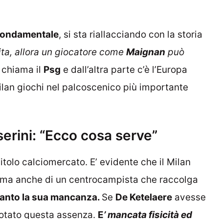
e fondamentale
, si sta riallacciando con la storia
ta, allora un giocatore come
Maignan
può
i chiama il
Psg
e dall’altra parte c’è l’Europa
ilan giochi nel palcoscenico più importante
erini: “Ecco cosa serve”
pitolo calciomercato. E’ evidente che il Milan
 ma anche di un centrocampista che raccolga
 tanto la sua mancanza.
Se
De Ketelaere
avesse
otato questa assenza.
E
’ mancata fisicità ed