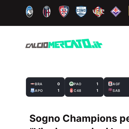
Vai
al
contenuto
0
1
BRA
PAO
AGF
1
1
APO
C48
SAB
Sogno Champions per 