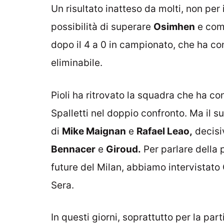
Un risultato inatteso da molti, non pe
possibilità di superare
Osimhen
e comp
dopo il 4 a 0 in campionato, che ha c
eliminabile.
Pioli ha ritrovato la squadra che ha co
Spalletti nel doppio confronto. Ma il 
di
Mike Maignan
e
Rafael Leao,
decisiv
Bennacer
e
Giroud.
Per parlare della p
future del Milan, abbiamo intervistato 
Sera.
In questi giorni, soprattutto per la part