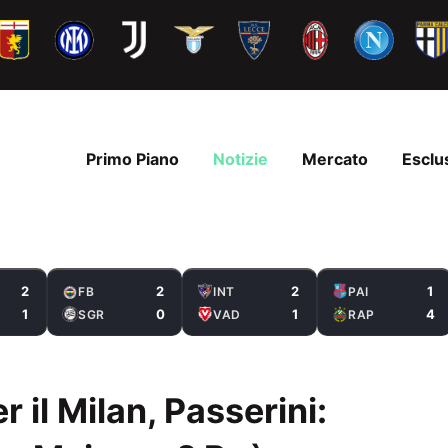
Primo Piano
Notizie
Mercato
Esclu
2
2
2
1
FB
INT
PAI
1
0
1
4
SGR
VAD
RAP
il Milan, Passerini: