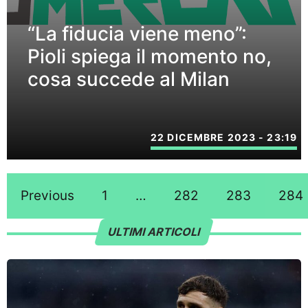
“La fiducia viene meno”:
Pioli spiega il momento no,
cosa succede al Milan
22 DICEMBRE 2023 - 23:19
Previous
1
…
282
283
284
ULTIMI ARTICOLI