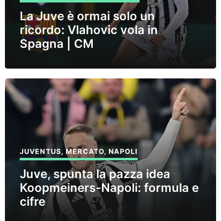
La Juve è ormai solo un
ricordo: Vlahovic vola in
Spagna | CM
JUVENTUS
,
MERCATO
,
NAPOLI
Juve, spunta la pazza idea
Koopmeiners-Napoli: formula e
cifre