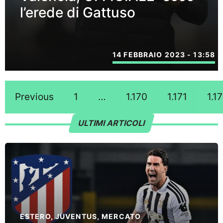
l’erede di Gattuso
14 FEBBRAIO 2023 - 13:58
Previous
1
…
1.170
1.171
1.1
ULTIMI ARTICOLI
ESTERO
,
JUVENTUS
,
MERCATO