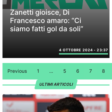
Zanetti gioisce, Di
Francesco amaro: “Ci
siamo fatti gol da soli”
4 OTTOBRE 2024 - 23:37
Previous
1
…
5
6
7
8
ULTIMI ARTICOLI