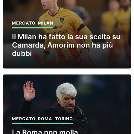
MERCATO
,
MILAN
Il Milan ha fatto la sua scelta su
Camarda, Amorim non ha più
dubbi
MERCATO
,
ROMA
,
TORINO
La Roma non molla