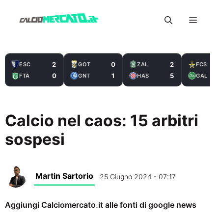
Vai
Menu
al
contenuto
2
0
2
ESC
GOT
ZAL
FCS
0
1
5
FTA
GNT
HAS
GAL
Calcio nel caos: 15 arbitri
sospesi
Martin Sartorio
25 Giugno 2024 - 07:17
Aggiungi Calciomercato.it alle fonti di google news