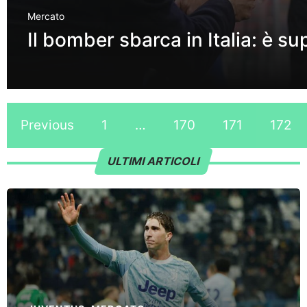
Mercato
Il bomber sbarca in Italia: è su
Previous
1
…
170
171
172
ULTIMI ARTICOLI