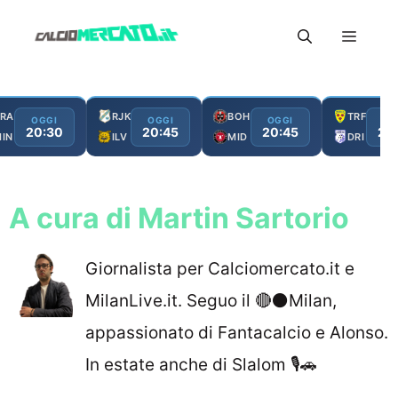
Vai
Menu
al
contenuto
RA
RJK
BOH
TRF
OGGI
OGGI
OGGI
OG
20:30
20:45
20:45
21
IN
ILV
MID
DRI
A cura di Martin Sartorio
Giornalista per Calciomercato.it e
MilanLive.it. Seguo il 🔴⚫️Milan,
appassionato di Fantacalcio e Alonso.
In estate anche di Slalom 🎙🚗