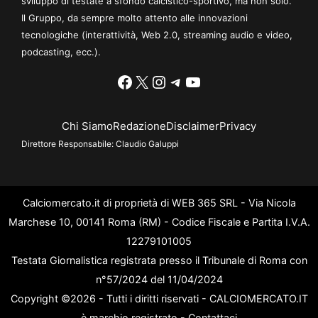
sviluppo di testate a sfondo calcistico-sportivo, ma non solo.
Il Gruppo, da sempre molto attento alle innovazioni
tecnologiche (interattività, Web 2.0, streaming audio e video,
podcasting, ecc.).
Facebook
X
Instagram
Telegram
YouTube
Chi Siamo
Redazione
Disclaimer
Privacy
Direttore Responsabile:
Claudio Galuppi
Calciomercato.it di proprietà di WEB 365 SRL - Via Nicola
Marchese 10, 00141 Roma (RM) - Codice Fiscale e Partita I.V.A.
12279101005
Testata Giornalistica registrata presso il Tribunale di Roma con
n°57/2024 del 11/04/2024
Copyright ©2026 - Tutti i diritti riservati - CALCIOMERCATO.IT
è marchio registrato -
Contattaci