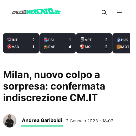
Vai
Menu
al
contenuto
2
1
2
INT
PAI
ART
HJK
1
4
2
VAD
RAP
SIO
MOT
Milan, nuovo colpo a
sorpresa: confermata
indiscrezione CM.IT
Andrea Gariboldi
2 Gennaio 2023 - 18:02