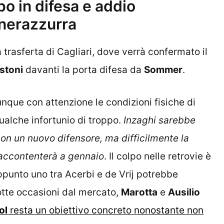
po in difesa e addio
 nerazzurra
 trasferta di Cagliari, dove verrà confermato il
stoni
davanti la porta difesa da
Sommer
.
unque con attenzione le condizioni fisiche di
qualche infortunio di troppo.
Inzaghi sarebbe
 con un nuovo difensore, ma difficilmente la
o accontenterà a gennaio
. Il colpo nelle retrovie è
ppunto uno tra Acerbi e de Vrij potrebbe
otte occasioni dal mercato,
Marotta
e
Ausilio
ol
resta un obiettivo concreto nonostante non