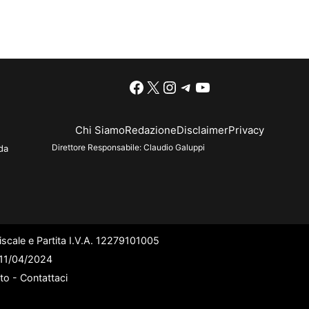
Facebook
X
Instagram
Telegram
YouTube
Chi Siamo
Redazione
Disclaimer
Privacy
Direttore Responsabile:
Claudio Galuppi
da
scale e Partita I.V.A. 12279101005
l 11/04/2024
ato -
Contattaci