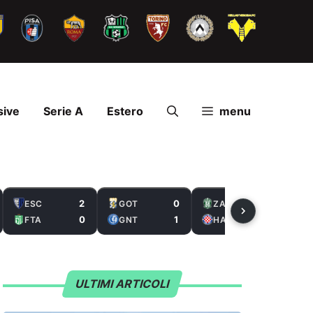
sive
Serie A
Estero
menu
2
0
2
ESC
GOT
ZAL
0
1
5
FTA
GNT
HAS
ULTIMI ARTICOLI