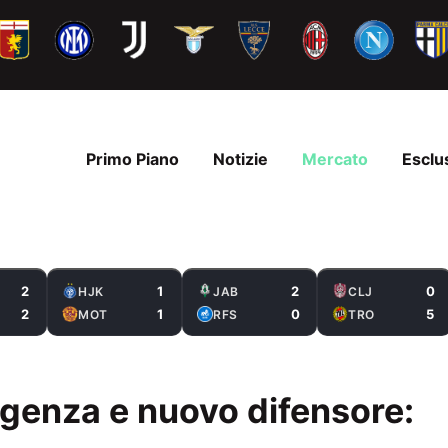
Primo Piano
Notizie
Mercato
Esclu
2
1
2
0
HJK
JAB
CLJ
2
1
0
5
MOT
RFS
TRO
ergenza e nuovo difensore: