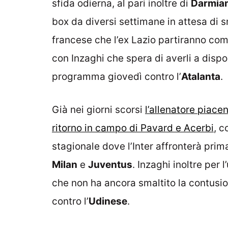
sfida odierna, al pari inoltre di
Darmia
box da diversi settimane in attesa di sma
francese che l’ex Lazio partiranno com
con Inzaghi che spera di averli a dispo
programma giovedì contro l’
Atalanta
.
Già nei giorni scorsi
l’allenatore piace
ritorno in campo di Pavard e Acerbi
, c
stagionale dove l’Inter affronterà prim
Milan
e
Juventus
. Inzaghi inoltre per
che non ha ancora smaltito la contusio
contro l’
Udinese
.