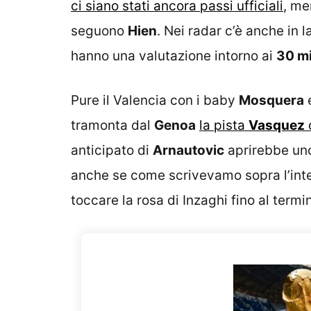
ci siano stati ancora passi ufficiali
, me
seguono
Hien
.
Nei radar c’è anche in l
hanno una valutazione intorno ai
30 mi
Pure il Valencia con i baby
Mosquera
tramonta dal
Genoa
la pista
Vasquez
c
anticipato di
Arnautovic
aprirebbe uno
anche se come scrivevamo sopra l’inten
toccare la rosa di Inzaghi fino al termi