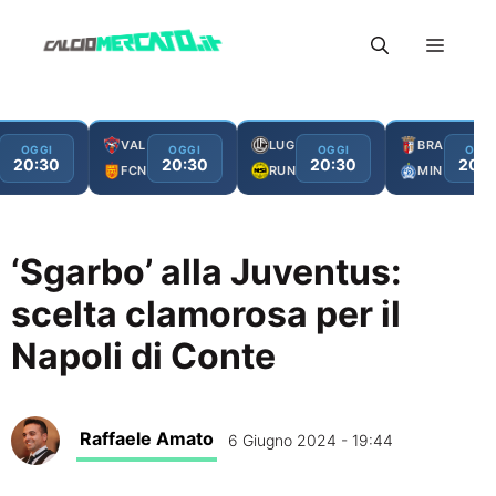
Vai
Menu
al
contenuto
VAL
LUG
BRA
OGGI
OGGI
OGGI
OGG
20:30
20:30
20:30
20:3
FCN
RUN
MIN
‘Sgarbo’ alla Juventus:
scelta clamorosa per il
Napoli di Conte
Raffaele Amato
6 Giugno 2024 - 19:44