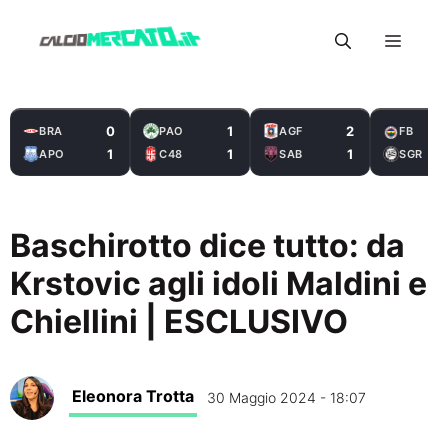
Vai
Menu
al
contenuto
0
1
2
BRA
PAO
AGF
FB
1
1
1
APO
C48
SAB
SGR
Baschirotto dice tutto: da
Krstovic agli idoli Maldini e
Chiellini | ESCLUSIVO
Eleonora Trotta
30 Maggio 2024 - 18:07