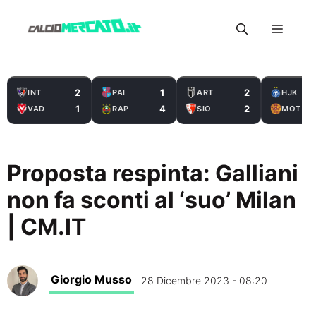
Vai
Menu
al
contenuto
2
1
2
INT
PAI
ART
HJK
1
4
2
VAD
RAP
SIO
MOT
Proposta respinta: Galliani
non fa sconti al ‘suo’ Milan
| CM.IT
Giorgio Musso
28 Dicembre 2023 - 08:20