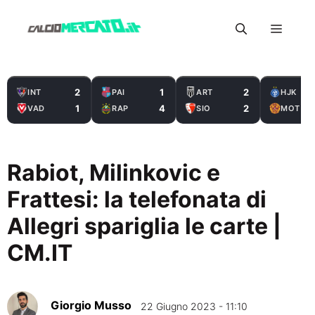
Vai
Menu
al
contenuto
2
1
2
INT
PAI
ART
HJK
1
4
2
VAD
RAP
SIO
MOT
Rabiot, Milinkovic e
Frattesi: la telefonata di
Allegri spariglia le carte |
CM.IT
Giorgio Musso
22 Giugno 2023 - 11:10