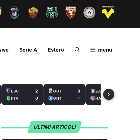
sive
Serie A
Estero
menu
2
0
2
ESC
GOT
ZAL
0
1
5
FTA
GNT
HAS
ULTIMI ARTICOLI