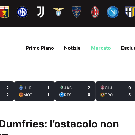
Primo Piano
Notizie
Mercato
Esclu
2
1
2
0
HJK
JAB
CLJ
2
1
0
5
MOT
RFS
TRO
t Dumfries: l’ostacolo non