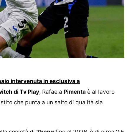
naio intervenuta in esclusiva a
itch di Tv Play
, Rafaela
Pimenta
è al lavoro
istito che punta a un salto di qualità sia
alla società di
Zhang
fino al 2026, è di circa 2,5