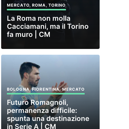
MERCATO
,
ROMA
,
TORINO
La Roma non molla
Cacciamani, ma il Torino
fa muro | CM
BOLOGNA
,
FIORENTINA
,
MERCATO
Futuro Romagnoli,
permanenza difficile:
spunta una destinazione
in Serie A | CM