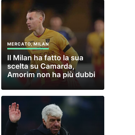
MERCATO
,
MILAN
Il Milan ha fatto la sua
scelta su Camarda,
Amorim non ha più dubbi