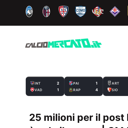
Vai
al
contenuto
2
1
INT
PAI
ART
1
4
VAD
RAP
SIO
25 milioni per il pos