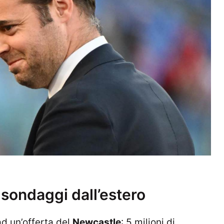
i sondaggi dall’estero
d un’offerta del
Newcastle
: 5 milioni di