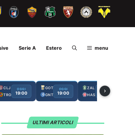
sive
Serie A
Estero
menu
CLJ
GOT
ZAL
FC
OGGI
OGGI
OGGI
19:00
19:00
19:00
TRO
GNT
HAS
GA
ULTIMI ARTICOLI