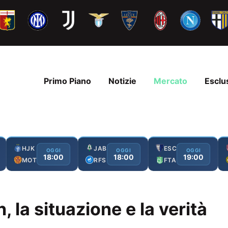
Primo Piano
Notizie
Mercato
Esclu
HJK
JAB
ESC
OGGI
OGGI
OGGI
18:00
18:00
19:00
MOT
RFS
FTA
 la situazione e la verità