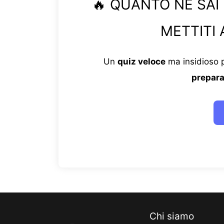
🔥 QUANTO NE SAI
METTITI 
Un
quiz veloce
ma insidioso p
prepara
Chi siamo