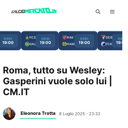
Vai
Menu
al
contenuto
FCS
RAK
DEB
OGGI
OGGI
OGGI
OGGI
19:00
19:00
19:00
19:00
GAL
HAM
FCK
Roma, tutto su Wesley:
Gasperini vuole solo lui |
CM.IT
Eleonora Trotta
8 Luglio 2025 - 23:33