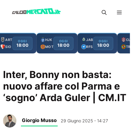
Vai
Menu
al
contenuto
ART
HJK
JAB
CLJ
OGGI
OGGI
OGGI
18:00
18:00
18:00
SIO
MOT
RFS
TRO
Inter, Bonny non basta:
nuovo affare col Parma e
‘sogno’ Arda Guler | CM.IT
Giorgio Musso
29 Giugno 2025 - 14:27