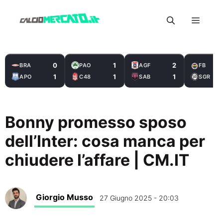
Vai
Menu
al
contenuto
0
1
2
BRA
PAO
AGF
FB
1
1
1
APO
C48
SAB
SGR
Bonny promesso sposo
dell’Inter: cosa manca per
chiudere l’affare | CM.IT
Giorgio Musso
27 Giugno 2025 - 20:03