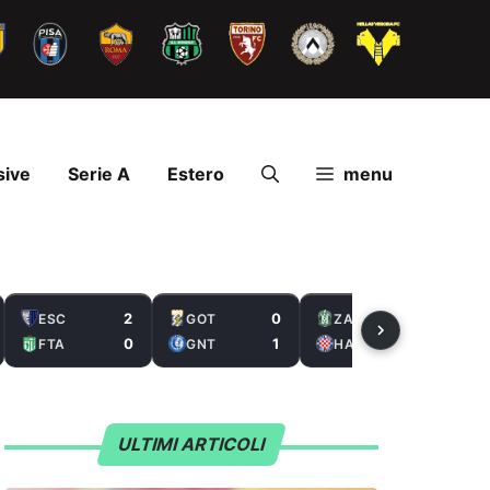
sive
Serie A
Estero
menu
2
0
2
ESC
GOT
ZAL
0
1
5
FTA
GNT
HAS
ULTIMI ARTICOLI