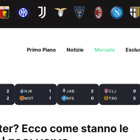
Primo Piano
Notizie
Mercato
Esclu
2
1
2
0
HJK
JAB
CLJ
2
1
0
5
MOT
RFS
TRO
nter? Ecco come stanno le