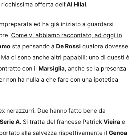
ricchissima offerta dell’
Al Hilal
.
 impreparata ed ha già iniziato a guardarsi
tore.
Come vi abbiamo raccontato, ad oggi in
omo
sta pensando a
De Rossi
qualora dovesse
Ma ci sono anche altri papabili: uno di questi è
ontratto con il
Marsiglia
, anche se
la presenza
ter non ha nulla a che fare con una ipotetica
 ex nerazzurri. Due hanno fatto bene da
Serie A
. Si tratta del francese Patrick
Vieira
e
portato alla salvezza rispettivamente il
Genoa