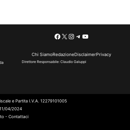
Facebook
X
Instagram
Telegram
YouTube
Chi Siamo
Redazione
Disclaimer
Privacy
Direttore Responsabile:
Claudio Galuppi
da
scale e Partita I.V.A. 12279101005
l 11/04/2024
ato -
Contattaci