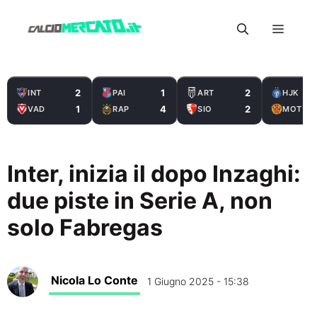
Vai
Menu
al
contenuto
2
1
2
INT
PAI
ART
HJK
1
4
2
VAD
RAP
SIO
MOT
Inter, inizia il dopo Inzaghi:
due piste in Serie A, non
solo Fabregas
Nicola Lo Conte
1 Giugno 2025 - 15:38